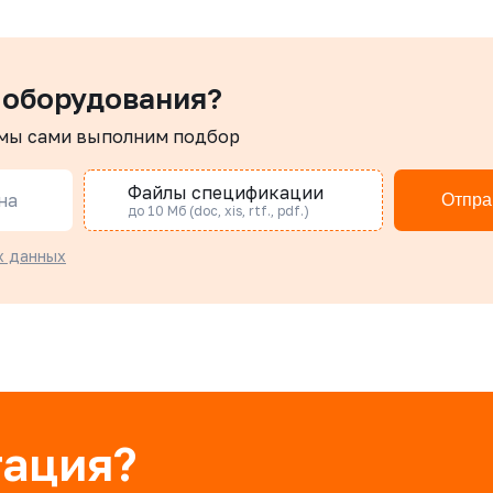
 оборудования?
 мы сами выполним подбор
Файлы спецификации
на
Отпра
до 10 Мб (doc, xis, rtf., pdf.)
х данных
тация?