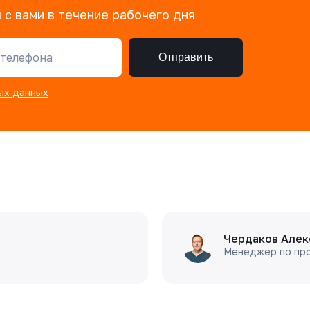
 с вами в течение рабочего дня
телефона
Отправить
ых данных
Чердаков Алек
Менеджер по пр