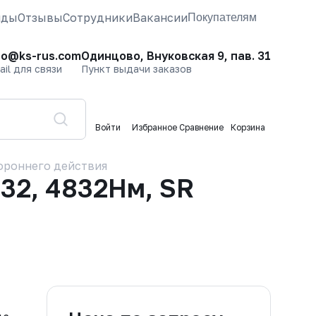
нды
Отзывы
Сотрудники
Вакансии
Покупателям
fo@ks-rus.com
Одинцово, Внуковская 9, пав. 31
ail для связи
Пункт выдачи заказов
Войти
Избранное
Сравнение
Корзина
ороннего действия
32, 4832Нм, SR