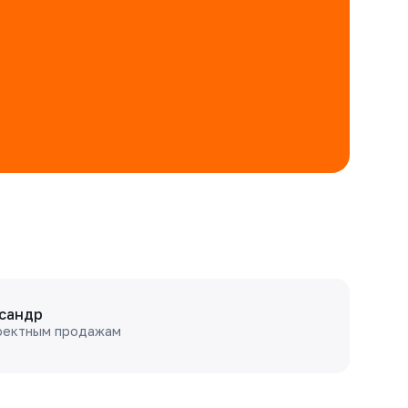
сандр
оектным продажам