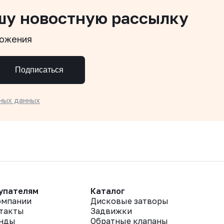
шу новостную рассылку
ложения
Подписаться
ных данных
упателям
Каталог
омпании
Дисковые затворы
такты
Задвижки
нды
Обратные клапаны