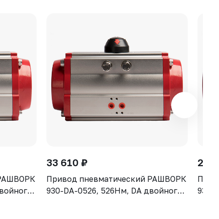
33 610 ₽
22 8
 РАШВОРК
Привод пневматический РАШВОРК
Прив
двойного
930-DA-0526, 526Нм, DA двойного
930-
действия
дейс