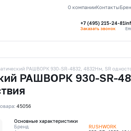
О компании
Контакты
Бре
+7 (495) 215-24-81
in
Заказать звонок
Em
атический РАШВОРК 930-SR-4832, 4832Нм, SR одност
кий РАШВОРК 930-SR-48
ствия
овара:
45056
Основные характеристики
Бренд
RUSHWORK