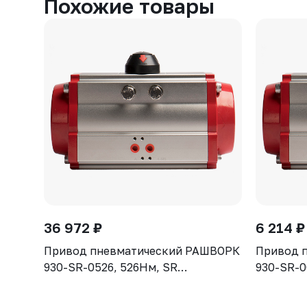
Похожие товары
36 972 ₽
6 214 ₽
Привод пневматический РАШВОРК
Привод 
930-SR-0526, 526Нм, SR
930-SR-0
одностороннего действия
односто