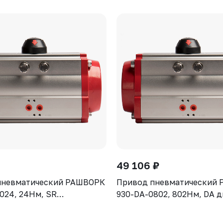
49 106 ₽
пневматический РАШВОРК
Привод пневматический
024, 24Нм, SR
930-DA-0802, 802Нм, DA 
роннего действия
действия