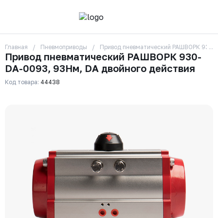
Главная
Пневмоприводы
Привод пневматический РАШВОРК 930-D
О компании
Привод пневматический РАШВОРК 930-
Контакты
DA-0093, 93Нм, DA двойного действия
Бренды
Отзывы
Код товара:
44438
Сотрудники
Вакансии
Доставка
Оплата
Вопрос-ответ
Гарантии
Новости
Реквизиты
+7 (495) 215-24-81
zakaz325@ks-rus.com
Заказать звонок
Email для связи
Одинцово, Внуковская 9, пав. 31
Пункт выдачи заказов