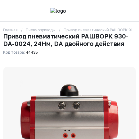
Главная
Пневмоприводы
Привод пневматический РАШВОРК 930-D
О компании
Привод пневматический РАШВОРК 930-
Контакты
DA-0024, 24Нм, DA двойного действия
Бренды
Отзывы
Код товара:
44435
Сотрудники
Вакансии
Доставка
Оплата
Вопрос-ответ
Гарантии
Новости
Реквизиты
+7 (495) 215-24-81
zakaz325@ks-rus.com
Заказать звонок
Email для связи
Одинцово, Внуковская 9, пав. 31
Пункт выдачи заказов