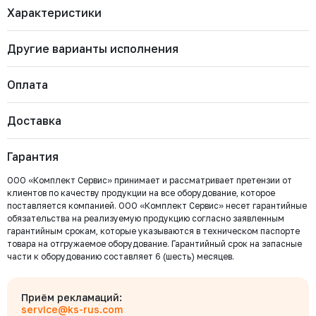
Характеристики
Другие варианты исполнения
Бренд
RUSHWORK
Артикул
930-SR-0093-17/17
Страна
Россия
Оплата
Тип арматуры
Пневмопривод
Тип пневматического привода
С возвратной пружиной
930-SR-0526-27/27
Квадрат (мм)
14.0
Доставка
Ширина (мм)
101.0
Наличие
Цена с НДС
Купить
Важно: Отгрузка товара производится после 100%
Высота (мм)
109.0
Есть
36 972 ₽
Длина (мм)
209.0
оплаты и зачисления средств на расчетный счет
Максимальное рабочее
Гарантия
ООО «Комплект Сервис».
8.0
давление (бар)
930-SR-0024-11/11
ООО «Комплект Сервис» принимает и рассматривает претензии от
Наличие
Цена с НДС
Купить
клиентов по качеству продукции на все оборудование, которое
Есть
6 214 ₽
поставляется компанией. ООО «Комплект Сервис» несет гарантийные
обязательства на реализуемую продукцию согласно заявленным
Безналичный расчёт
гарантийным срокам, которые указываются в техническом паспорте
930-SR-9768-55/55
товара на отгружаемое оборудование. Гарантийный срок на запасные
Мы выставляем счёт на оплату, который можно оплатить в
части к оборудованию составляет 6 (шесть) месяцев.
любом банке
Наличие
Цена с НДС
Под заказ
Нет
1 217 998 ₽
Бесплатно
Байкал Сервис
Для юридических лиц
Приём рекламаций:
Оплата производится по выставленному Счету, с указанием его № в
service@ks-rus.com
930-SR-7235-46/46