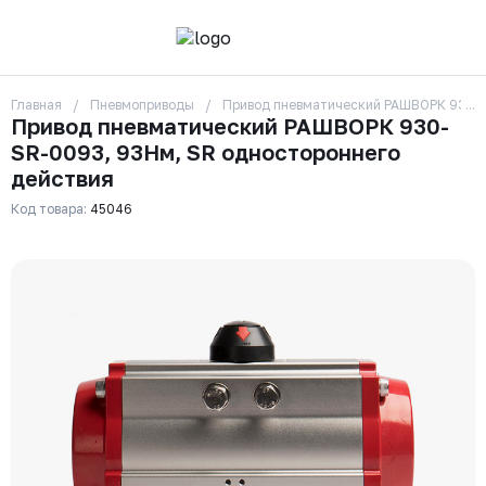
Главная
Пневмоприводы
Привод пневматический РАШВОРК 930-S
О компании
Привод пневматический РАШВОРК 930-
Контакты
SR-0093, 93Нм, SR одностороннего
Бренды
Отзывы
действия
Сотрудники
Код товара:
45046
Вакансии
Доставка
Оплата
Вопрос-ответ
Гарантии
Новости
Реквизиты
+7 (495) 215-24-81
zakaz325@ks-rus.com
Заказать звонок
Email для связи
Одинцово, Внуковская 9, пав. 31
Пункт выдачи заказов