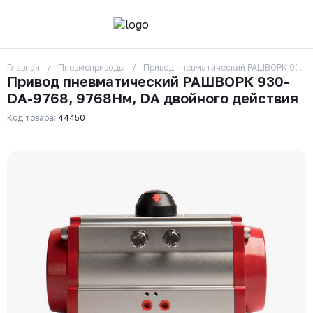
Главная
Пневмоприводы
Привод пневматический РАШВОРК 930-D
О компании
Привод пневматический РАШВОРК 930-
Контакты
DA-9768, 9768Нм, DA двойного действия
Бренды
Отзывы
Код товара:
44450
Сотрудники
Вакансии
Доставка
Оплата
Вопрос-ответ
Гарантии
Новости
Реквизиты
+7 (495) 215-24-81
zakaz325@ks-rus.com
Заказать звонок
Email для связи
Одинцово, Внуковская 9, пав. 31
Пункт выдачи заказов