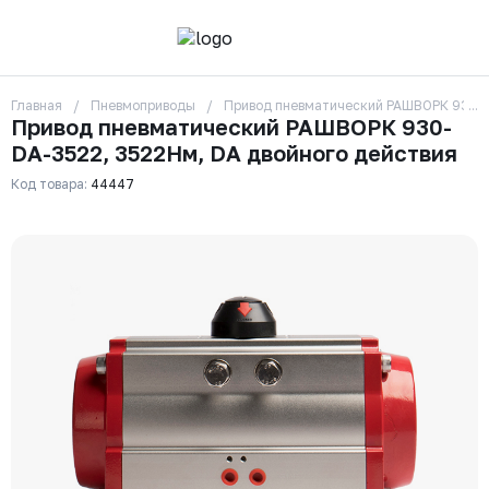
Главная
Пневмоприводы
Привод пневматический РАШВОРК 930-D
О компании
Привод пневматический РАШВОРК 930-
Контакты
DA-3522, 3522Нм, DA двойного действия
Бренды
Отзывы
Код товара:
44447
Сотрудники
Вакансии
Доставка
Оплата
Вопрос-ответ
Гарантии
Новости
Реквизиты
+7 (495) 215-24-81
zakaz325@ks-rus.com
Заказать звонок
Email для связи
Одинцово, Внуковская 9, пав. 31
Пункт выдачи заказов