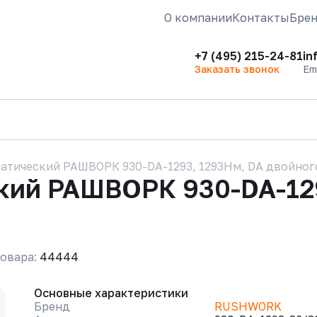
О компании
Контакты
Бре
+7 (495) 215-24-81
in
Заказать звонок
Em
атический РАШВОРК 930-DA-1293, 1293Нм, DA двойног
кий РАШВОРК 930-DA-129
овара:
44444
Основные характеристики
Бренд
RUSHWORK