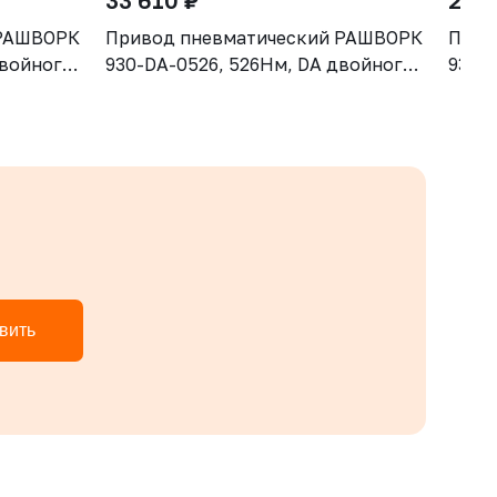
33 610 ₽
22 8
 РАШВОРК
Привод пневматический РАШВОРК
Прив
двойного
930-DA-0526, 526Нм, DA двойного
930-
действия
дейс
вить