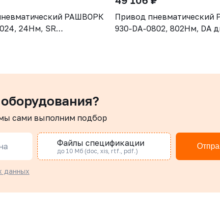
49 106 ₽
пневматический РАШВОРК
Привод пневматический
024, 24Нм, SR
930-DA-0802, 802Нм, DA 
роннего действия
действия
 оборудования?
 мы сами выполним подбор
Файлы спецификации
на
Отпра
до 10 Мб (doc, xis, rtf., pdf.)
х данных