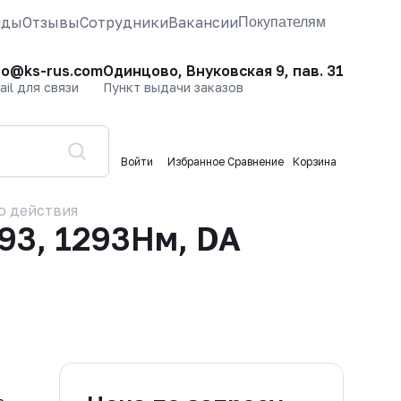
нды
Отзывы
Сотрудники
Вакансии
Покупателям
fo@ks-rus.com
Одинцово, Внуковская 9, пав. 31
ail для связи
Пункт выдачи заказов
Войти
Избранное
Сравнение
Корзина
о действия
3, 1293Нм, DA