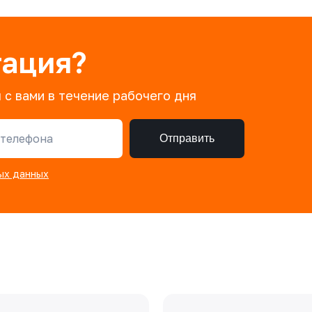
тация?
 с вами в течение рабочего дня
телефона
Отправить
ых данных