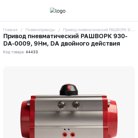
Главная
Пневмоприводы
Привод пневматический РАШВОРК 930-D
О компании
Привод пневматический РАШВОРК 930-
Контакты
DA-0009, 9Нм, DA двойного действия
Бренды
Отзывы
Код товара:
44433
Сотрудники
Вакансии
Доставка
Оплата
Вопрос-ответ
Гарантии
Новости
Реквизиты
+7 (495) 215-24-81
zakaz325@ks-rus.com
Заказать звонок
Email для связи
Одинцово, Внуковская 9, пав. 31
Пункт выдачи заказов