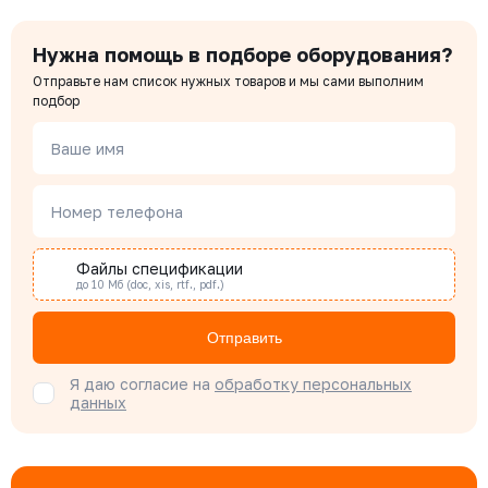
Чердаков Александр
Нужна помощь в подборе оборудования?
Менеджер по проектным продажам
Отправьте нам список нужных товаров и мы сами выполним
подбор
Наталья Гомонова
Ваше имя
Специалист отдела снабжения
Номер телефона
Бондарюк Евгения
Специалист отдела продаж
Файлы спецификации
до 10 Мб (doc, xis, rtf., pdf.)
Отправить
Я даю согласие на
обработку персональных
данных