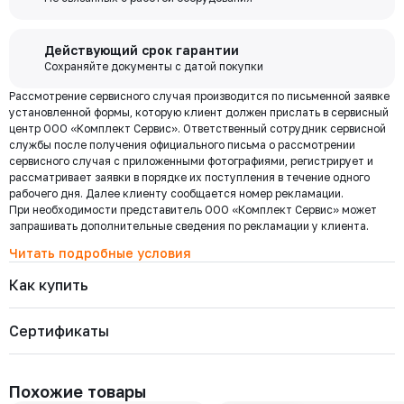
покупки и выполняйте другие банковские операции.
РУ 63
ДУ 15
Есть
Цена с НДС
Купить
3 013 ₽
Бесплатная
Действующий срок гарантии
доставка по
Сохраняйте документы с датой покупки
Мы используем ЭДО Контур.Диадок.
Москве и
Рассмотрение сервисного случая производится по письменной заявке
Обмен документами через Диадок это обмен и подписание
7015-010-63
области при
Давление номинальное
Диаметр номинальный
Наличие
установленной формы, которую клиент должен прислать в сервисный
любых документов без дублирования на бумаге. Приглашаем Вас
РУ 63
ДУ 10
Есть
центр ООО «Комплект Сервис». Ответственный сотрудник сервисной
приступить к работе по обмену документами в электронном
заказе от 30
Цена с НДС
службы после получения официального письма о рассмотрении
виде.
Купить
000 ₽
2 819 ₽
сервисного случая с приложенными фотографиями, регистрирует и
Подробнее
рассматривает заявки в порядке их поступления в течение одного
рабочего дня. Далее клиенту сообщается номер рекламации.
При необходимости представитель ООО «Комплект Сервис» может
7015-008-63
Региональная доставка
Давление номинальное
Диаметр номинальный
Наличие
запрашивать дополнительные сведения по рекламации у клиента.
Мы стремимся сократить издержки по доставке заказов для наших
РУ 63
ДУ 8
Есть
клиентов!
Читать подробные условия
Цена с НДС
Купить
Поэтому предлагаем бесплатно доставить Ваш товар до ТК в г.
2 819 ₽
Как купить
Москве. Условия доставки до терминалов ТК в других городах
уточняйте у менеджера.
Стоимость доставки зависит от тарифов транспортной компании, веса,
Сертификаты
габаритов и конечного пункта назначения. Услуги по доставке от
терминала ТК оплачиваются отдельно.
Самовывоз
Похожие товары
Осуществляется с
8:00 до 17:30 после полной оплаты заказа и по