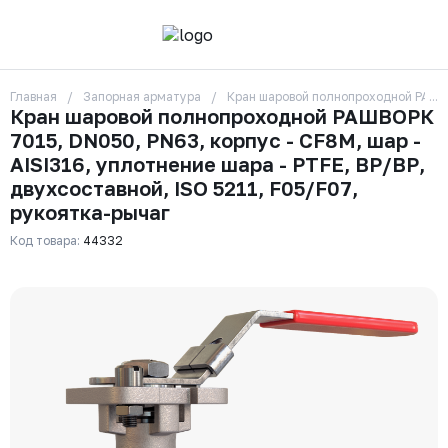
Главная
Запорная арматура
Кран шаровой полнопроходной РАШВОР
О компании
Кран шаровой полнопроходной РАШВОРК
Контакты
7015, DN050, PN63, корпус - CF8M, шар -
Бренды
Отзывы
AISI316, уплотнение шара - PTFE, ВР/ВР,
Сотрудники
двухсоставной, ISO 5211, F05/F07,
Вакансии
рукоятка-рычаг
Доставка
Оплата
Код товара:
44332
Вопрос-ответ
Гарантии
Новости
Реквизиты
+7 (495) 215-24-81
zakaz325@ks-rus.com
Заказать звонок
Email для связи
Одинцово, Внуковская 9, пав. 31
Пункт выдачи заказов