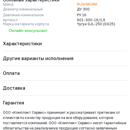
Бренд
RUSHWORK
Диаметр номинальный
ДУ 300
Давление номинальное
РУ 16
Артикул
601-300-16/1,6
Марка материала корпуса
Чугун GJL-250 (GG25)
Онлайн консультант
Характеристики
Другие варианты исполнения
Бренд
RUSHWORK
Диаметр номинальный
ДУ 300
Давление номинальное
РУ 16
Оплата
Артикул
601-300-16/1,6
Марка материала корпуса
Чугун GJL-250 (GG25)
601-040-16/1
Страна
Россия
Давление номинальное
Диаметр номинальный
Наличие
Доставка
Тип присоединения
Ф/Ф (PN16)
Важно: Отгрузка товара производится после 100%
РУ 16
ДУ 40
Есть
Тип арматуры
Фильтр
Диаметр ячейки сетки (мм)
1.6
оплаты и зачисления средств на расчетный счет
Цена с НДС
Купить
Конструкция фильтра
Y-образный
5 103 ₽
Гарантия
ООО «Комплект Сервис».
ООО «Комплект Сервис» принимает и рассматривает претензии от
клиентов по качеству продукции на все оборудование, которое
601-400-16/1,6
поставляется компанией. ООО «Комплект Сервис» несет гарантийные
Давление номинальное
Диаметр номинальный
Наличие
РУ 16
ДУ 400
Нет
обязательства на реализуемую продукцию согласно заявленным