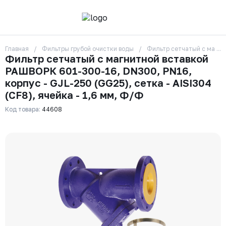
Главная
Фильтры грубой очистки воды
Фильтр сетчатый с магнит
О компании
Фильтр сетчатый с магнитной вставкой
Контакты
РАШВОРК 601-300-16, DN300, PN16,
Бренды
Отзывы
корпус - GJL-250 (GG25), сетка - AISI304
Сотрудники
(CF8), ячейка - 1,6 мм, Ф/Ф
Вакансии
Код товара:
44608
Доставка
Оплата
Вопрос-ответ
Гарантии
Новости
Реквизиты
+7 (495) 215-24-81
zakaz325@ks-rus.com
Заказать звонок
Email для связи
Одинцово, Внуковская 9, пав. 31
Пункт выдачи заказов