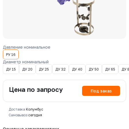
Давление номинальное
РУ 16
Диаметр номинальный
ДУ 15
ДУ 20
ДУ 25
ДУ 32
ДУ 40
ДУ 50
ДУ 65
ДУ 
Цена по запросу
Под заказ
Доставка
Колумбус
Самовывоз
сегодня
Основные характеристики