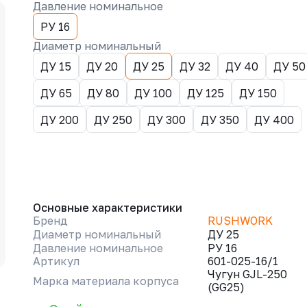
Давление номинальное
РУ 16
Диаметр номинальный
ДУ 15
ДУ 20
ДУ 25
ДУ 32
ДУ 40
ДУ 50
ДУ 65
ДУ 80
ДУ 100
ДУ 125
ДУ 150
ДУ 200
ДУ 250
ДУ 300
ДУ 350
ДУ 400
Основные характеристики
Бренд
RUSHWORK
Диаметр номинальный
ДУ 25
Давление номинальное
РУ 16
Артикул
601-025-16/1
Чугун GJL-250
Марка материала корпуса
(GG25)