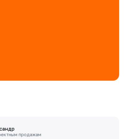
сандр
оектным продажам