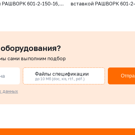
 РАШВОРК 601-2-150-16,
вставкой РАШВОРК 601-2-
N16, корпус - GJS-500-7
DN100, PN16, корпус - GJ
сетка - AISI304, ячейка -
(GGG50), сетка - AISI304, 
Ф/Ф
1,3 мм, Ф/Ф
 оборудования?
 мы сами выполним подбор
Файлы спецификации
на
Отпра
до 10 Мб (doc, xis, rtf., pdf.)
х данных