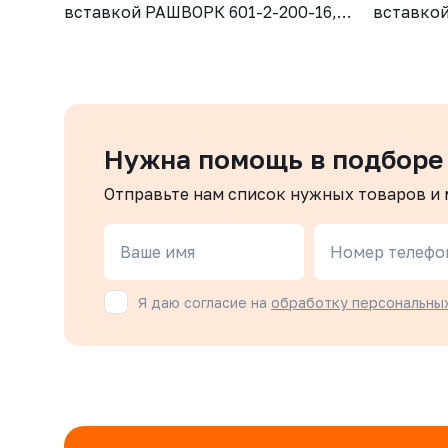
вставкой РАШВОРК 601-2-200-16,
вставкой
DN200, PN16, корпус - GJS-500-7
DN150, P
(GGG50), сетка - AISI304, ячейка -
(GGG50), 
1,6 мм, Ф/Ф
1,3 мм, 
Нужна помощь в подборе
Отправьте нам список нужных товаров и
Ваше имя
Номер телефо
Я даю согласие на
обработку персональны