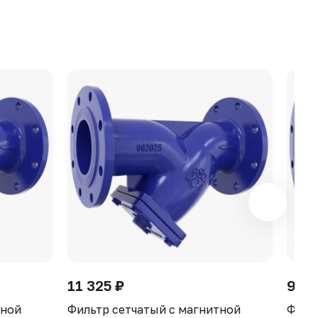
11 325 ₽
9 00
тной
Фильтр сетчатый с магнитной
Филь