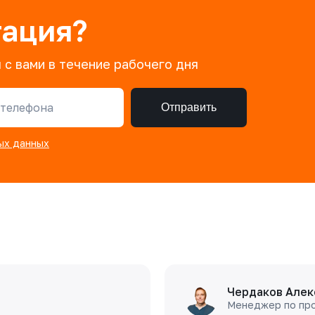
тация?
 с вами в течение рабочего дня
телефона
Отправить
ых данных
Чердаков Алек
Менеджер по пр