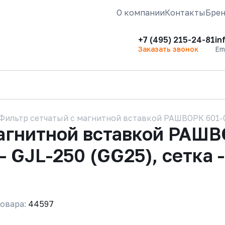
О компании
Контакты
Бре
+7 (495) 215-24-81
in
Заказать звонок
Em
Фильтр сетчатый с магнитной вставкой РАШВОРК 601-025-
агнитной вставкой РАШВ
 GJL-250 (GG25), сетка -
овара:
44597