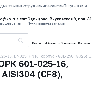
нды
Отзывы
Сотрудники
Вакансии
Покупателям
fo@ks-rus.com
Одинцово, Внуковская 9, пав. 31
ail для связи
Пункт выдачи заказов
Войти
Избранное
Сравнение
Корзина
16, DN025, PN16, корпус - GJL-250 (GG25), сетка - AIS
ОРК 601-025-16,
 AISI304 (CF8),