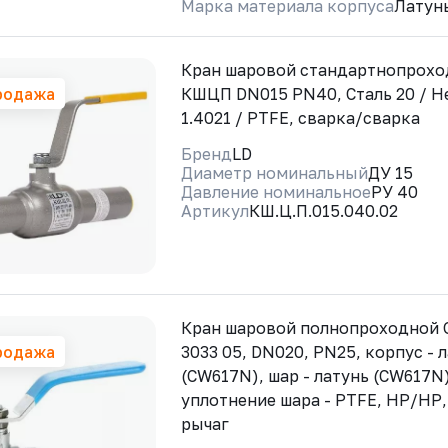
Марка материала корпуса
Латун
Кран шаровой стандартнопрохо
родажа
КШЦП DN015 PN40, Сталь 20 / Н
1.4021 / PTFE, сварка/сварка
Бренд
LD
Диаметр номинальный
ДУ 15
Давление номинальное
РУ 40
Артикул
КШ.Ц.П.015.040.02
Кран шаровой полнопроходной
родажа
3033 05, DN020, PN25, корпус - 
(CW617N), шар - латунь (CW617N)
уплотнение шара - PTFE, HР/HР,
рычаг