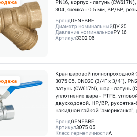
родажа
PN16, корпус - латунь (CW617N), 
304, ячейка - 0,5 мм, ВР/ВР, ре
Бренд
GENEBRE
Диаметр номинальный
ДУ 25
Давление номинальное
РУ 16
Артикул
3302 06
Кран шаровой полнопроходной
родажа
3075 05, DN020 (3/4" x 3/4"), PN
латунь (CW617N), шар - латунь (
уплотнение шара - PTFE, угловой
двухходовой, НР/ВР, рукоятка-б
накидной гайкой "американка",
Бренд
GENEBRE
Артикул
3075 05
Класс герметичности
A