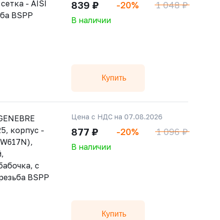
сетка - AISI
839 ₽
-20%
1 048 ₽
зьба BSPP
В наличии
Купить
Цена с НДС на 07.08.2026
 GENEBRE
25, корпус -
877 ₽
-20%
1 096 ₽
CW617N),
В наличии
,
абочка, с
 резьба BSPP
Купить