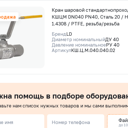
Кран шаровой стандартнопрохо
родажа
КШЦМ DN040 PN40, Сталь 20 / Н
1.4308 / PTFE, резьба/резьба
Бренд
LD
Диаметр номинальный
ДУ 40
Давление номинальное
РУ 40
Артикул
КШ.Ц.М.040.040.02
жна помощь в подборе оборудова
авьте нам список нужных товаров и мы сами выполни
Фай
е имя
Номер телефона
до 10 