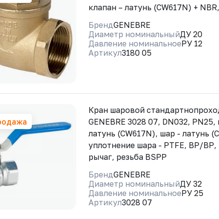
клапан – латунь (CW617N) + NBR
Бренд
GENEBRE
Диаметр номинальный
ДУ 20
Давление номинальное
РУ 12
Артикул
3180 05
Кран шаровой стандартнопрохо
родажа
GENEBRE 3028 07, DN032, PN25, 
латунь (CW617N), шар - латунь (
уплотнение шара - PTFE, ВР/ВР,
рычаг, резьба BSPP
Бренд
GENEBRE
Диаметр номинальный
ДУ 32
Давление номинальное
РУ 25
Артикул
3028 07