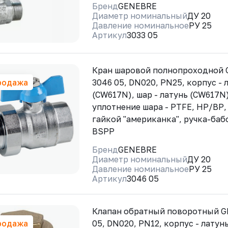
Бренд
GENEBRE
Диаметр номинальный
ДУ 20
Давление номинальное
РУ 25
Артикул
3033 05
Кран шаровой полнопроходной
родажа
3046 05, DN020, PN25, корпус - 
(CW617N), шар - латунь (CW617N)
уплотнение шара - PTFE, НР/ВР,
гайкой "американка", ручка-баб
BSPP
Бренд
GENEBRE
Диаметр номинальный
ДУ 20
Давление номинальное
РУ 25
Артикул
3046 05
Клапан обратный поворотный G
родажа
05, DN020, PN12, корпус - латун