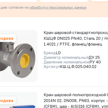
 даю согласие на
обработку персональных данных
Кран шаровой стандартнопрохо
родажа
КШЦФ DN025 PN40, Сталь 20 / Н
1.4021 / PTFE, фланец/фланец
Бренд
LD
Диаметр номинальный
ДУ 25
Давление номинальное
РУ 40
Артикул
КШ.Ц.Ф.025.040.02
Кран шаровой полнопроходной
родажа
2014N 02, DN008, PN63, корпус -
(CF8М), шар - AISI316 (CF8М), у