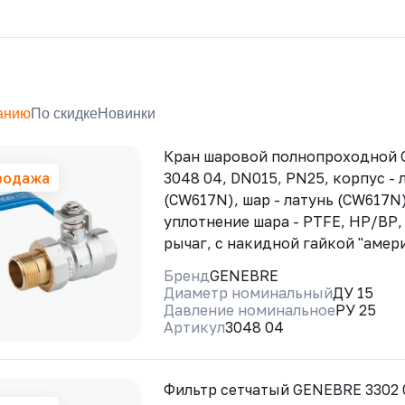
анию
По скидке
Новинки
Кран шаровой полнопроходной
родажа
3048 04, DN015, PN25, корпус - 
(CW617N), шар - латунь (CW617N)
уплотнение шара - PTFE, НР/ВР,
рычаг, с накидной гайкой "амер
Бренд
GENEBRE
Диаметр номинальный
ДУ 15
Давление номинальное
РУ 25
Артикул
3048 04
Фильтр сетчатый GENEBRE 3302 