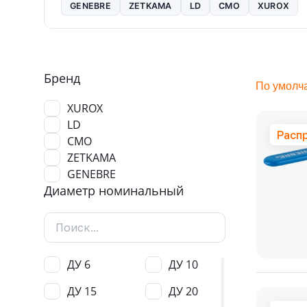
GENEBRE
ZETKAMA
LD
CMO
XUROX
Бренд
По умолч
XUROX
LD
Расп
CMO
ZETKAMA
GENEBRE
Диаметр номинальный
ДУ 6
ДУ 10
ДУ 15
ДУ 20