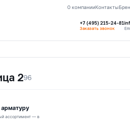
О компании
Контакты
Бре
+7 (495) 215-24-81
in
Заказать звонок
Em
ица 2
96
 арматуру
ый ассортимент — в