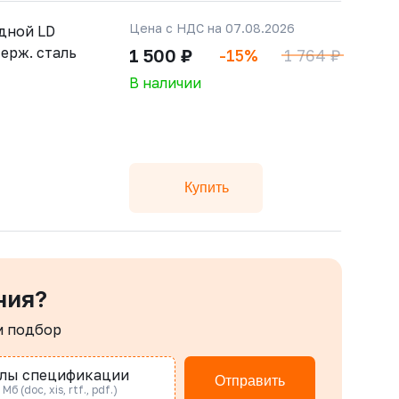
Цена с НДС на 07.08.2026
дной LD
ерж. сталь
1 500 ₽
-15%
1 764 ₽
В наличии
Купить
ния?
м подбор
лы спецификации
Отправить
Мб (doc, xis, rtf., pdf.)