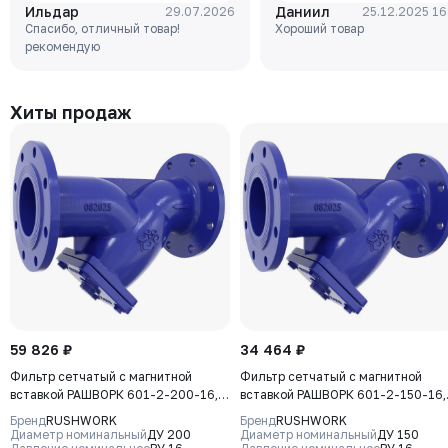
Ильдар
Даниил
29.07.2026
25.12.2025 16
250 (GG25), диск - GJS-400-
чугун, клин-EPDM,
Спасибо, отличный товар!
Хороший товар
15 (GGG40), уплотнение -
Tmax=110°C Ф/Ф
рекомендую
EPDM, М/Ф, рукоятка
Хиты продаж
59 826 ₽
34 464 ₽
Фильтр сетчатый с магнитной
Фильтр сетчатый с магнитной
вставкой РАШВОРК 601-2-200-16,
вставкой РАШВОРК 601-2-150-16,
DN200, PN16, корпус - GJS-500-7
DN150, PN16, корпус - GJS-500-7
Бренд
RUSHWORK
Бренд
RUSHWORK
(GGG50), сетка - AISI304, ячейка -
(GGG50), сетка - AISI304, ячейка -
Диаметр номинальный
ДУ 200
Диаметр номинальный
ДУ 150