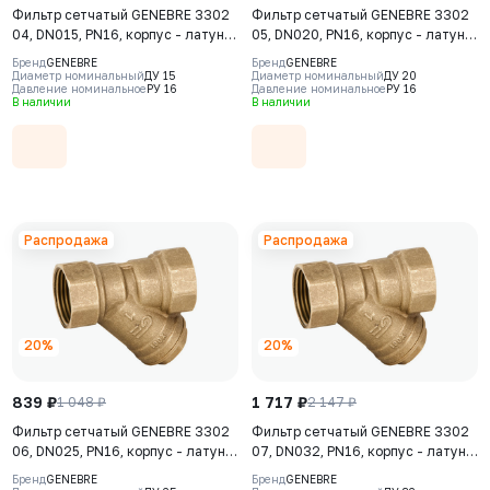
Фильтр сетчатый GENEBRE 3302
Фильтр сетчатый GENEBRE 3302
04, DN015, PN16, корпус - латунь
05, DN020, PN16, корпус - латунь
(CW617N), сетка - AISI 304,
(CW617N), сетка - AISI 304,
Бренд
GENEBRE
Бренд
GENEBRE
ячейка - 0,5 мм, ВР/ВР, резьба
ячейка - 0,5 мм, ВР/ВР, резьба
Диаметр номинальный
ДУ 15
Диаметр номинальный
ДУ 20
Давление номинальное
РУ 16
Давление номинальное
РУ 16
BSPP
BSPP
В наличии
В наличии
Распродажа
Распродажа
20%
20%
839 ₽
1 717 ₽
1 048 ₽
2 147 ₽
Фильтр сетчатый GENEBRE 3302
Фильтр сетчатый GENEBRE 3302
06, DN025, PN16, корпус - латунь
07, DN032, PN16, корпус - латунь
(CW617N), сетка - AISI 304,
(CW617N), сетка - AISI 304,
Бренд
GENEBRE
Бренд
GENEBRE