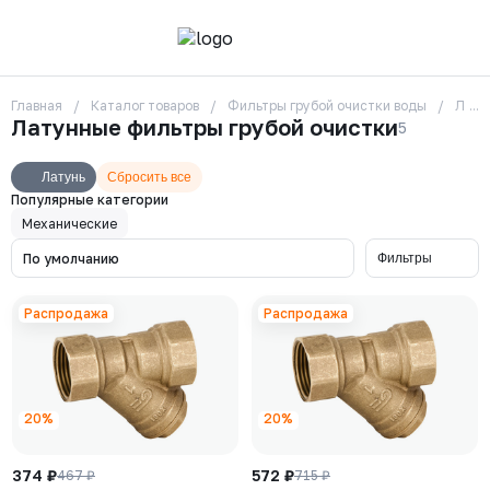
Главная
Каталог товаров
Фильтры грубой очистки воды
Лату
О компании
Латунные фильтры грубой очистки
5
Контакты
Бренды
Отзывы
Латунь
Сбросить все
Сотрудники
Популярные категории
Вакансии
Механические
Доставка
По умолчанию
Фильтры
Оплата
Вопрос-ответ
Гарантии
Распродажа
Распродажа
Новости
Реквизиты
20%
20%
+7 (495) 215-24-81
zakaz325@ks-rus.com
Заказать звонок
Email для связи
Одинцово, Внуковская 9, пав. 31
374 ₽
572 ₽
467 ₽
715 ₽
Пункт выдачи заказов