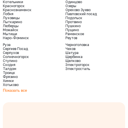
Котельники
Одинцово
Красногорск
Озеры
Краснознаменск
Орехово Зуево
Лобня
Павловский посад
Луховицы
Подольск
Лыткарино
Протвино
Люберцы
Пушкино
Можайск
Пущино
Мытищи
Раменское
Наро-Фоминск
Реутов
Руза
Черноголовка
Сергиев Посад
Чехов
Серпухов
Шатура
Солнечногорск
Щербинка
Ступино
Щелково
Сходня
Электрогорск
Талдом
Электросталь
Троицк
Фрязино
Химки
Хотьково
Показать все