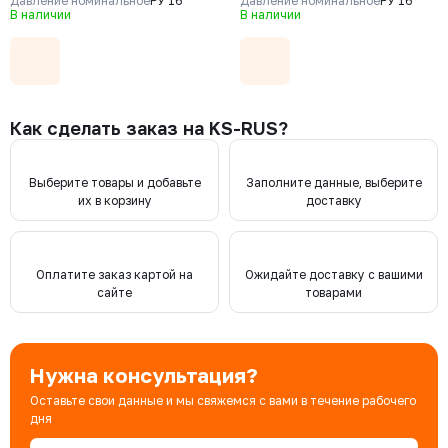
1,6 мм, Ф/Ф
Давление номинальное
РУ 16
1,3 мм, Ф/Ф
Давление номинальное
РУ 16
В наличии
В наличии
Как сделать заказ на KS-RUS?
Выберите товары и добавьте
Заполните данные, выберите
их в корзину
доставку
Оплатите заказ картой на
Ожидайте доставку с вашими
сайте
товарами
Нужна консультация?
Оставьте свои данные и мы свяжемся с вами в течение рабочего
дня