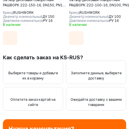
РАШВОРК 222-150-16, DN150, PN16,
РАШВОРК 222-100-16, DN100, PN1
корпус - CF8M, диск - CF8M+PTFE,
корпус - CF8M, диск - CF8M+PTFE,
Бренд
RUSHWORK
Бренд
RUSHWORK
уплотнение - PTFE, М/Ф, рукоятка
уплотнение - PTFE, М/Ф, рукоятка
Диаметр номинальный
ДУ 150
Диаметр номинальный
ДУ 100
Давление номинальное
РУ 16
Давление номинальное
РУ 16
В наличии
В наличии
Как сделать заказ на KS-RUS?
Выберите товары и добавьте
Заполните данные, выберите
их в корзину
доставку
Оплатите заказ картой на
Ожидайте доставку с вашими
сайте
товарами
Нужна консультация?