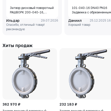
Затвор дисковый поворотный
101-040-16 DN40 PN16
РАШВОРК 200-040-16,
Задвижка с обрезиненны
DN040, PN16, корпус - GJL-
клином Rushwork, корпус-
Ильдар
Даниил
29.07.2026
25.12.2025 16
250 (GG25), диск - GJS-400-
чугун, клин-EPDM,
Спасибо, отличный товар!
Хороший товар
15 (GGG40), уплотнение -
Tmax=110°C Ф/Ф
рекомендую
EPDM, М/Ф, рукоятка
Хиты продаж
362 970 ₽
232 183 ₽
Затвор дисковый поворотный
Затвор дисковый поворотный