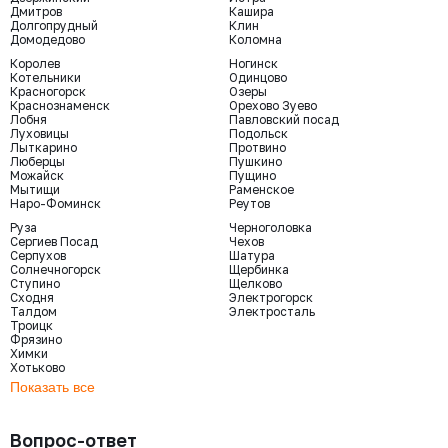
Дмитров
Кашира
Долгопрудный
Клин
Домодедово
Коломна
Королев
Ногинск
Котельники
Одинцово
Красногорск
Озеры
Краснознаменск
Орехово Зуево
Лобня
Павловский посад
Луховицы
Подольск
Лыткарино
Протвино
Люберцы
Пушкино
Можайск
Пущино
Мытищи
Раменское
Наро-Фоминск
Реутов
Руза
Черноголовка
Сергиев Посад
Чехов
Серпухов
Шатура
Солнечногорск
Щербинка
Ступино
Щелково
Сходня
Электрогорск
Талдом
Электросталь
Троицк
Фрязино
Химки
Хотьково
Показать все
Вопрос-ответ