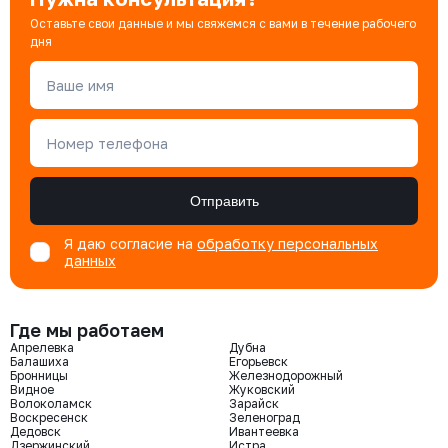
Оставьте свои данные и мы свяжемся с вами в течение рабочего
дня
Ваше имя
Номер телефона
Отправить
Я даю согласие на
обработку персональных
данных
Где мы работаем
Апрелевка
Дубна
Балашиха
Егорьевск
Бронницы
Железнодорожный
Видное
Жуковский
Волоколамск
Зарайск
Воскресенск
Зеленоград
Дедовск
Ивантеевка
Дзержинский
Истра