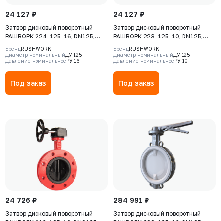
24 127 ₽
24 127 ₽
Затвор дисковый поворотный
Затвор дисковый поворотный
РАШВОРК 224-125-16, DN125,
РАШВОРК 223-125-10, DN125,
PN16, корпус - GJS-400-15
PN10, корпус - Чугун GJS-400-15
Бренд
RUSHWORK
Бренд
RUSHWORK
(GGG40), диск - GJS-400-15
(GGG40), диск - GJS-400-15
Диаметр номинальный
ДУ 125
Диаметр номинальный
ДУ 125
Давление номинальное
РУ 16
Давление номинальное
РУ 10
(GGG40), уплотнение - EPDM, Ф/
(GGG40), уплотнение - EPDM, Ф/
Ф, рукоятка
Ф, рукоятка
Под заказ
Под заказ
24 726 ₽
284 991 ₽
Затвор дисковый поворотный
Затвор дисковый поворотный