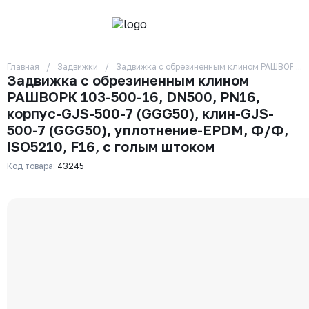
Главная
Задвижки
Задвижка с обрезиненным клином РАШВОРК 10
О компании
Задвижка с обрезиненным клином
Контакты
РАШВОРК 103-500-16, DN500, PN16,
Бренды
Отзывы
корпус-GJS-500-7 (GGG50), клин-GJS-
Сотрудники
500-7 (GGG50), уплотнение-EPDM, Ф/Ф,
Вакансии
ISO5210, F16, с голым штоком
Доставка
Оплата
Код товара:
43245
Вопрос-ответ
Гарантии
Новости
Реквизиты
+7 (495) 215-24-81
zakaz325@ks-rus.com
Заказать звонок
Email для связи
Одинцово, Внуковская 9, пав. 31
Пункт выдачи заказов