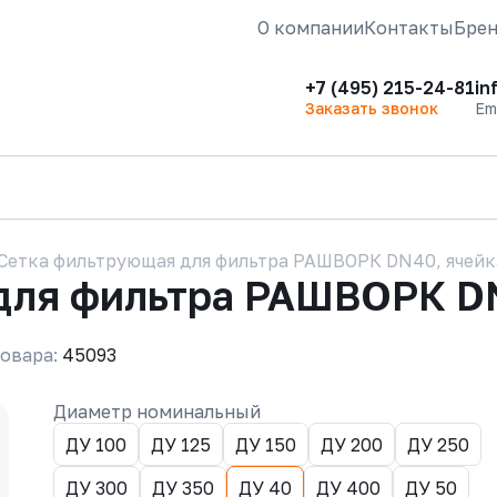
О компании
Контакты
Бре
+7 (495) 215-24-81
in
Заказать звонок
Em
Сетка фильтрующая для фильтра РАШВОРК DN40, ячейк
для фильтра РАШВОРК DN
овара:
45093
Диаметр номинальный
ДУ 100
ДУ 125
ДУ 150
ДУ 200
ДУ 250
ДУ 300
ДУ 350
ДУ 40
ДУ 400
ДУ 50