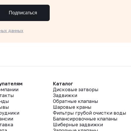
Подписаться
ных данных
упателям
Каталог
омпании
Дисковые затворы
такты
Задвижки
нды
Обратные клапаны
ывы
Шаровые краны
рудники
Фильтры грубой очистки воды
ансии
Балансировочные клапаны
тавка
Шиберные задвижки
ата
Запорные клапаны