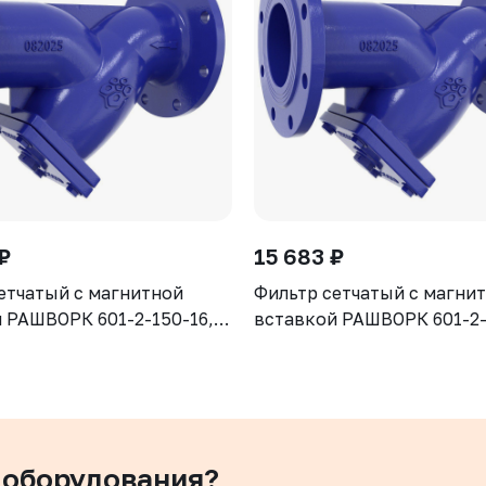
₽
15 683 ₽
етчатый с магнитной
Фильтр сетчатый с магни
 РАШВОРК 601-2-150-16,
вставкой РАШВОРК 601-2-
N16, корпус - GJS-500-7
DN100, PN16, корпус - GJ
сетка - AISI304, ячейка -
(GGG50), сетка - AISI304, 
Ф/Ф
1,3 мм, Ф/Ф
 оборудования?