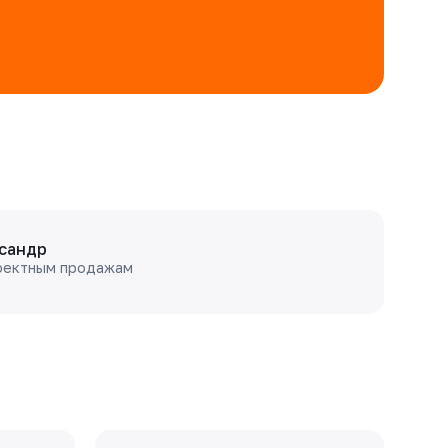
сандр
оектным продажам