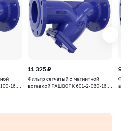
11 325 ₽
9 00
тной
Фильтр сетчатый с магнитной
Филь
100-16,
вставкой РАШВОРК 601-2-080-16,
вста
S-500-7
DN080, PN16, корпус - GJS-500-7
DN065
ячейка -
(GGG50), сетка - AISI304, ячейка -
(GGG5
1,3 мм, Ф/Ф
1,3 м