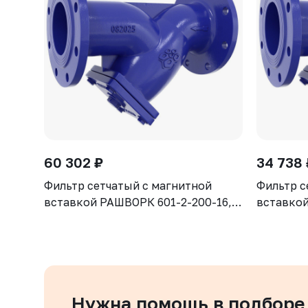
60 302 ₽
34 738 
Фильтр сетчатый с магнитной
Фильтр с
вставкой РАШВОРК 601-2-200-16,
вставкой
DN200, PN16, корпус - GJS-500-7
DN150, P
(GGG50), сетка - AISI304, ячейка -
(GGG50), 
1,6 мм, Ф/Ф
1,3 мм, 
Нужна помощь в подборе