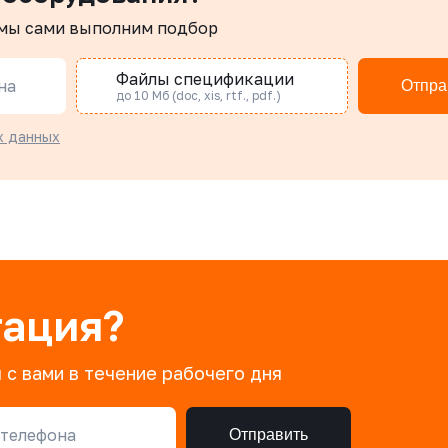
 мы сами выполним подбор
Файлы спецификации
на
Отпра
до 10 Мб (doc, xis, rtf., pdf.)
х данных
тация?
 с вами в течение рабочего дня
телефона
Отправить