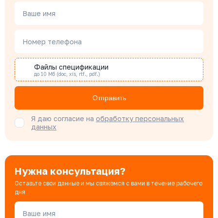
Чердаков Александр
Менеджер по проектным продажам
Ваше имя
Номер телефона
Наталья Гомонова
Специалист отдела снабжения
Файлы спецификации
до 10 Мб (doc, xis, rtf., pdf.)
Бондарюк Евгения
Отправить
Специалист отдела продаж
Я даю согласие на
обработку персональных
данных
Нужна консультация?
Оставьте свои данные и мы свяжемся с вами в течение рабочего
дня
Ваше имя