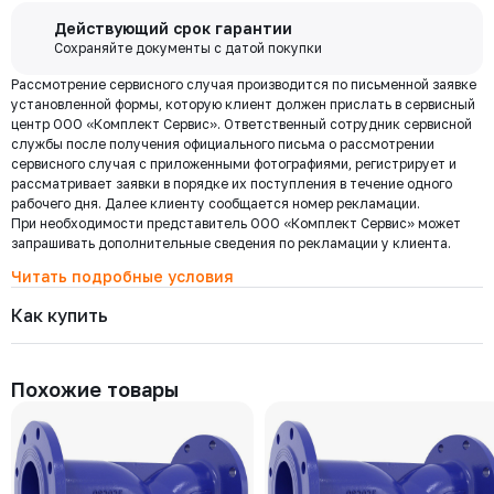
Цена с НДС
Купить
1 914 ₽
Бесплатная
Действующий срок гарантии
доставка по
Сохраняйте документы с датой покупки
Мы используем ЭДО Контур.Диадок.
Москве и
Рассмотрение сервисного случая производится по письменной заявке
Обмен документами через Диадок это обмен и подписание
6460-010-40
области при
Давление номинальное
Диаметр номинальный
Наличие
установленной формы, которую клиент должен прислать в сервисный
любых документов без дублирования на бумаге. Приглашаем Вас
РУ 40
ДУ 10
Нет
центр ООО «Комплект Сервис». Ответственный сотрудник сервисной
приступить к работе по обмену документами в электронном
заказе от 30
службы после получения официального письма о рассмотрении
виде.
Цена с НДС
000 ₽
Под заказ
сервисного случая с приложенными фотографиями, регистрирует и
1 436 ₽
Подробнее
рассматривает заявки в порядке их поступления в течение одного
рабочего дня. Далее клиенту сообщается номер рекламации.
При необходимости представитель ООО «Комплект Сервис» может
Региональная доставка
6460-008-40
запрашивать дополнительные сведения по рекламации у клиента.
Мы стремимся сократить издержки по доставке заказов для наших
Давление номинальное
Диаметр номинальный
Наличие
РУ 40
ДУ 8
Нет
клиентов!
Читать подробные условия
Поэтому предлагаем бесплатно доставить Ваш товар до ТК в г.
Цена с НДС
Под заказ
Как купить
Москве. Условия доставки до терминалов ТК в других городах
1 436 ₽
уточняйте у менеджера.
Стоимость доставки зависит от тарифов транспортной компании, веса,
габаритов и конечного пункта назначения. Услуги по доставке от
Похожие товары
терминала ТК оплачиваются отдельно.
Самовывоз
Осуществляется с
8:00 до 17:30 после полной оплаты заказа и по
Выберите товары и добавьте
Заполните данные, выберите
предварительной договоренности с менеджером. Важно: Ваш
их в корзину
доставку